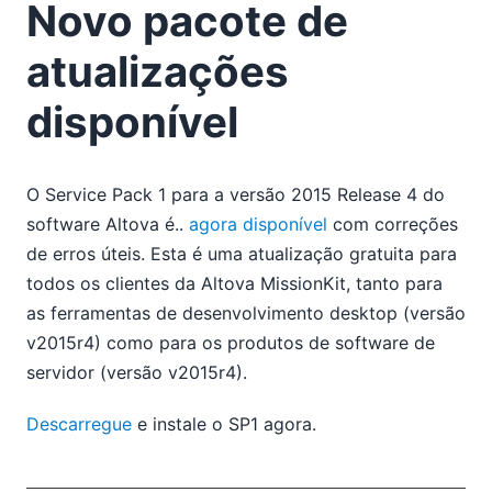
Novo pacote de
2018
2017
atualizações
2016
2015
disponível
01
02
03
O Service Pack 1 para a versão 2015 Release 4 do
04
software Altova é..
agora disponível
com correções
05
de erros úteis. Esta é uma atualização gratuita para
06
todos os clientes da Altova MissionKit, tanto para
07
as ferramentas de desenvolvimento desktop (versão
As vendas de tablets estagnaram – e por que razão não
v2015r4) como para os produtos de software de
deve preocupar-se
servidor (versão v2015r4).
Bem-vindos ao novo blog da Altova
Novo pacote de atualizações disponível
Descarregue
e instale o SP1 agora.
Manipulação de dados em aplicações móveis
multiplataforma
Aprenda XPath 3.1 com a formação online da Altova