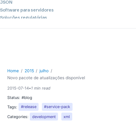
JSON
Software para servidores
Soluções regulatórias
UML
XBRL
XML
XPath+XQuery
XSL
YAML
Home
2015
julho
2026
Novo pacote de atualizações disponível
2025
2015-07-14
•
1 min read
2024
Status:
#blog
2023
Tags:
#release
#service-pack
2022
2021
Categories:
development
xml
2020
2019