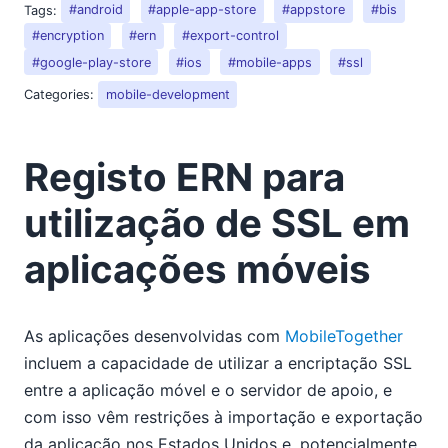
Tags:
#android
#apple-app-store
#appstore
#bis
#encryption
#ern
#export-control
#google-play-store
#ios
#mobile-apps
#ssl
Categories:
mobile-development
Registo ERN para
utilização de SSL em
aplicações móveis
As aplicações desenvolvidas com
MobileTogether
incluem a capacidade de utilizar a encriptação SSL
entre a aplicação móvel e o servidor de apoio, e
com isso vêm restrições à importação e exportação
da aplicação nos Estados Unidos e, potencialmente,