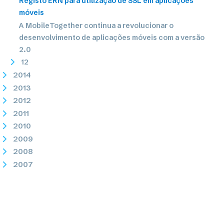
Registo ERN para utilização de SSL em aplicações
móveis
A MobileTogether continua a revolucionar o
desenvolvimento de aplicações móveis com a versão
2.0
12
2014
2013
2012
2011
2010
2009
2008
2007