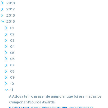
2018
2017
2016
2015
01
02
03
04
05
06
07
08
09
10
11
A Altova tem o prazer de anunciar que foi premiada nos
ComponentSource Awards