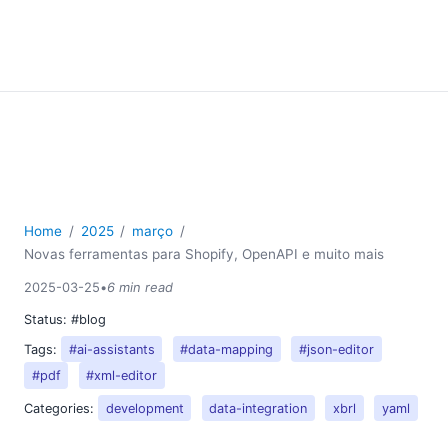
Home
2025
março
Novas ferramentas para Shopify, OpenAPI e muito mais
2025-03-25
•
6 min read
Status:
#blog
Tags:
#ai-assistants
#data-mapping
#json-editor
#pdf
#xml-editor
Categories:
development
data-integration
xbrl
yaml