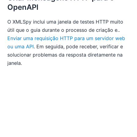
OpenAPI
O XMLSpy inclui uma janela de testes HTTP muito
útil que o guia durante o processo de criação e..
Enviar uma requisição HTTP para um servidor web
ou uma API
. Em seguida, pode receber, verificar e
solucionar problemas da resposta diretamente na
janela.
A janela de testes HTTP agora inclui suporte
integrado para a seleção de documentos OpenAPI,
permitindo definir as requisições para os testes.
Depois de especificar a localização do documento
OpenAPI, a janela de testes HTTP exibe os caminhos
disponíveis, juntamente com as operações
correspondentes.