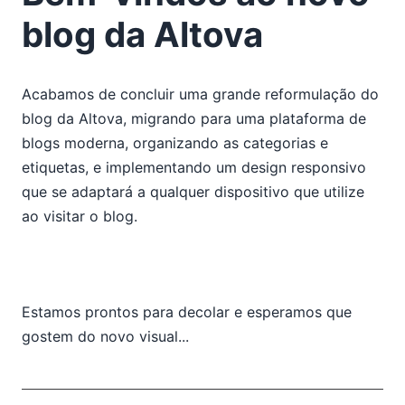
2018
blog da Altova
2017
2016
2015
Acabamos de concluir uma grande reformulação do
01
blog da Altova, migrando para uma plataforma de
02
blogs moderna, organizando as categorias e
03
etiquetas, e implementando um design responsivo
04
que se adaptará a qualquer dispositivo que utilize
05
ao visitar o blog.
06
07
As vendas de tablets estagnaram – e por que razão não
deve preocupar-se
Estamos prontos para decolar e esperamos que
Bem-vindos ao novo blog da Altova
gostem do novo visual...
Novo pacote de atualizações disponível
Manipulação de dados em aplicações móveis
multiplataforma
Aprenda XPath 3.1 com a formação online da Altova