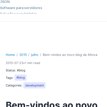
JSON
Software para servidores
Soluções regulatórias
UML
XBRL
XML
XPath+XQuery
XSL
YAML
Home
2015
julho
Bem-vindos ao novo blog da Altova
2026
2015-07-23
•
1 min read
2025
Status:
#blog
2024
Tags:
#blog
2023
2022
Categories:
development
2021
2020
Bem-vindos ao novo
2019