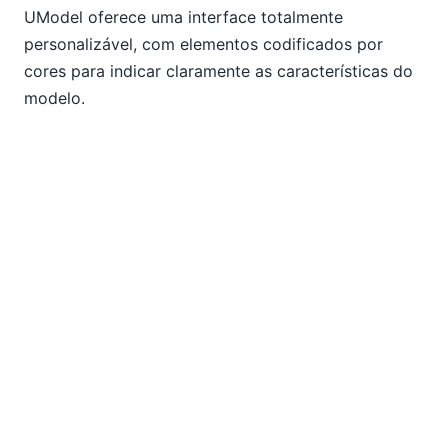
UModel oferece uma interface totalmente
personalizável, com elementos codificados por
cores para indicar claramente as características do
modelo.
Os utilizadores também podem adicionar
personalizações adicionais para melhorar a
usabilidade e a comunicação, que podem ser
aplicadas automaticamente a elementos individuais,
grupos ou a todo o projeto. A interface visual rica
do UModel permite que os desenvolvedores
esboçam rapidamente e facilmente os designs de
software, comunicando todos os aspetos da
arquitetura do sistema. Esta abordagem leve ao
design UML integra-se perfeitamente com a