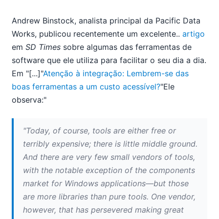
09
10
Andrew Binstock, analista principal da Pacific Data
A Altova vai estar presente na conferência Microsoft
Works, publicou recentemente um excelente..
artigo
PDC na próxima semana
em
SD Times
sobre algumas das ferramentas de
Atenção à integração: Lembrem-se das boas
software que ele utiliza para facilitar o seu dia a dia.
ferramentas a um custo acessível?
Em "[...]"
Atenção à integração: Lembrem-se das
Resumo do Oracle OpenWorld 2008
boas ferramentas a um custo acessível?
"Ele
11
observa:"
12
2007
"Today, of course, tools are either free or
terribly expensive; there is little middle ground.
And there are very few small vendors of tools,
with the notable exception of the components
market for Windows applications—but those
are more libraries than pure tools. One vendor,
however, that has persevered making great