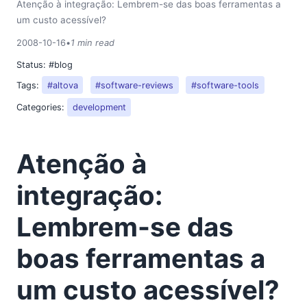
Atenção à integração: Lembrem-se das boas ferramentas a
2018
um custo acessível?
2017
2016
2008-10-16
•
1 min read
2015
Status:
#blog
2014
Tags:
#altova
#software-reviews
#software-tools
2013
Categories:
development
2012
2011
2010
Atenção à
2009
2008
integração:
03
Lembrem-se das
04
05
boas ferramentas a
06
07
um custo acessível?
08