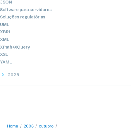
JSON
Software para servidores
Soluções regulatórias
UML
XBRL
XML
XPath+XQuery
XSL
YAML
2026
2025
2024
2023
2022
2021
2020
Home
2008
outubro
2019