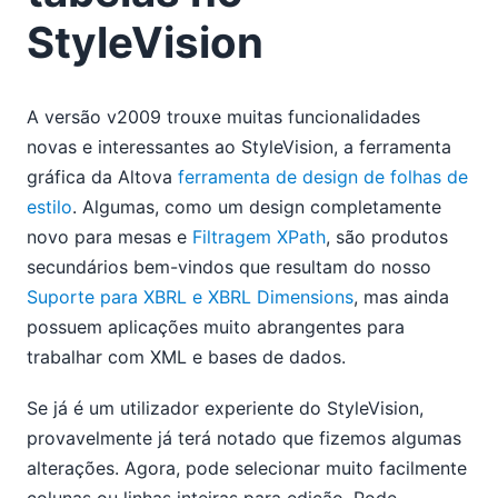
Novo design de tabelas no StyleVision
StyleVision
Visite a Altova na TechEd
Parte 4 – Análise de uma aplicação legada com o Altova
UModel
Parte 3 – Análise de uma aplicação legada com o Altova
A versão v2009 trouxe muitas funcionalidades
UModel
novas e interessantes ao StyleVision, a ferramenta
06
gráfica da Altova
ferramenta de design de folhas de
07
estilo
. Algumas, como um design completamente
08
novo para mesas e
Filtragem XPath
, são produtos
09
secundários bem-vindos que resultam do nosso
10
Suporte para XBRL e XBRL Dimensions
, mas ainda
11
possuem aplicações muito abrangentes para
12
trabalhar com XML e bases de dados.
2008
2007
Se já é um utilizador experiente do StyleVision,
provavelmente já terá notado que fizemos algumas
alterações. Agora, pode selecionar muito facilmente