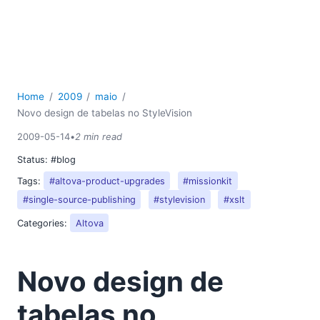
2018
2017
2016
2015
2014
Home
2009
maio
2013
Novo design de tabelas no StyleVision
2012
2011
2009-05-14
•
2 min read
2010
Status:
#blog
2009
Tags:
#altova-product-upgrades
#missionkit
01
#single-source-publishing
#stylevision
#xslt
02
Categories:
Altova
03
04
05
Novo design de
Visite a Altova na conferência JavaOne
A Altova na Microsoft Tech Ed 2009
tabelas no