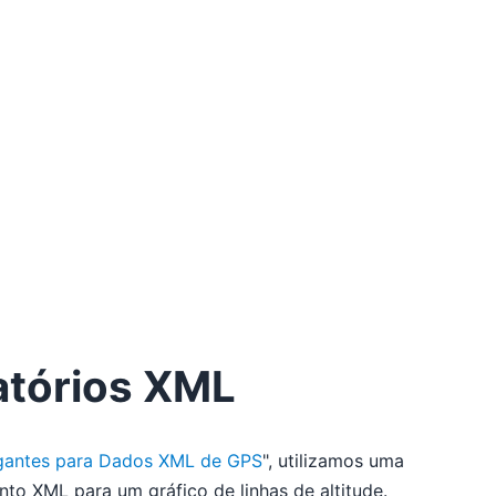
atórios XML
egantes para Dados XML de GPS
", utilizamos uma
o XML para um gráfico de linhas de altitude.