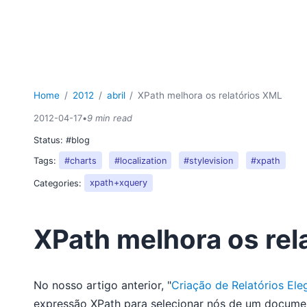
Home
2012
abril
XPath melhora os relatórios XML
2012-04-17
•
9 min read
Status:
#blog
Tags:
#charts
#localization
#stylevision
#xpath
Categories:
xpath+xquery
XPath melhora os rel
No nosso artigo anterior, "
Criação de Relatórios El
expressão XPath para selecionar nós de um document