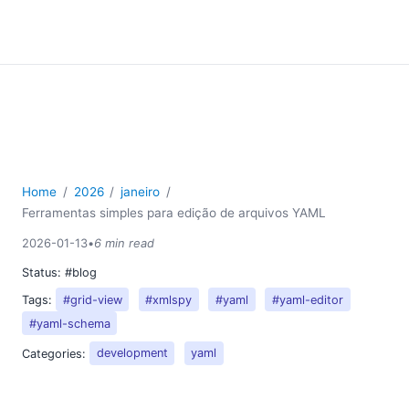
Home
2026
janeiro
Ferramentas simples para edição de arquivos YAML
2026-01-13
•
6 min read
Status:
#blog
Tags:
#grid-view
#xmlspy
#yaml
#yaml-editor
#yaml-schema
Categories:
development
yaml