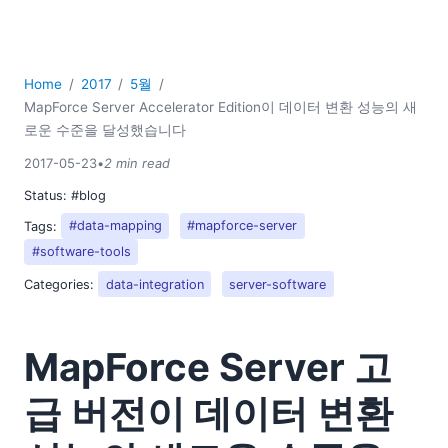
11
2016
2015
Home
2017
5월
2014
MapForce Server Accelerator Edition이 데이터 변환 성능의 새
2013
로운 수준을 달성했습니다
2012
2017-05-23
•
2 min read
2011
Status:
#blog
2010
Tags:
#data-mapping
#mapforce-server
2009
2008
#software-tools
2007
Categories:
data-integration
server-software
MapForce Server 고
급 버전이 데이터 변환