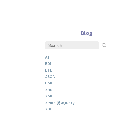
Blog
AI
EDI
ETL
JSON
UML
XBRL
XML
XPath 및 XQuery
XSL