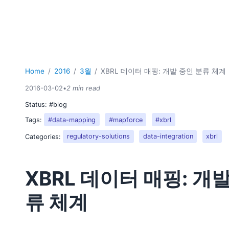
Home
2016
3월
XBRL 데이터 매핑: 개발 중인 분류 체계
2016-03-02
•
2 min read
Status:
#blog
Tags:
#data-mapping
#mapforce
#xbrl
Categories:
regulatory-solutions
data-integration
xbrl
XBRL 데이터 매핑: 개
류 체계