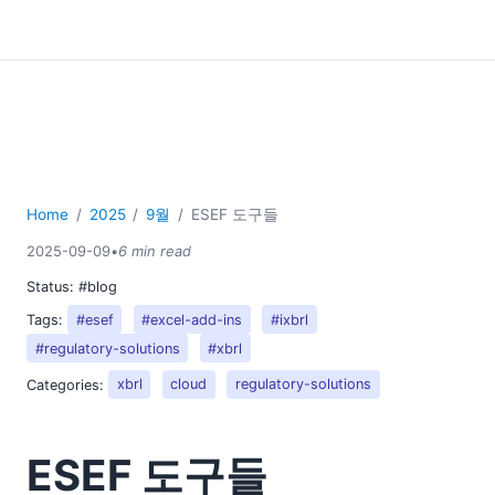
Home
2025
9월
ESEF 도구들
2025-09-09
•
6 min read
Status:
#blog
Tags:
#esef
#excel-add-ins
#ixbrl
#regulatory-solutions
#xbrl
Categories:
xbrl
cloud
regulatory-solutions
ESEF 도구들