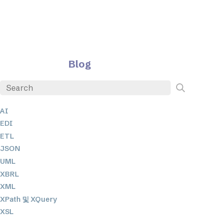
Blog
AI
EDI
ETL
JSON
UML
XBRL
XML
XPath 및 XQuery
XSL