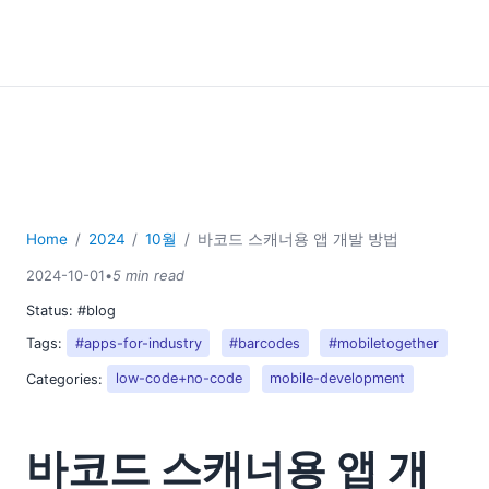
Home
2024
10월
바코드 스캐너용 앱 개발 방법
2024-10-01
•
5 min read
Status:
#blog
Tags:
#apps-for-industry
#barcodes
#mobiletogether
Categories:
low-code+no-code
mobile-development
바코드 스캐너용 앱 개