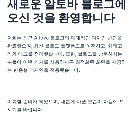
새로운 알토바 블로그에
2018
2017
오신 것을 환영합니다
2016
2015
01
저희는 최근 Altova 블로그의 대대적인 디자인 변경을
02
완료했으며, 최신 블로그 플랫폼으로 이전하고, 카테고
03
리와 태그를 정리했습니다. 또한, 블로그를 방문하시는
04
분들이 어떤 기기를 사용하시든 최적화된 화면을 제공하
05
는 반응형 디자인을 적용했습니다.
06
07
태블릿 판매량은 정체 상태이며, 왜 이것에 대해 걱정할 필요가
없는지
이륙할 준비가 되었으며, 새롭게 바뀐 모습이 마음에 드
새로운 알토바 블로그에 오신 것을 환영합니다
시기를 바랍니다...
새로운 서비스 팩이 출시되었습니다
크로스 플랫폼 모바일 애플리케이션에서 데이터 처리하기
알토바 온라인 교육을 통해 XPath 3.1을 배우세요