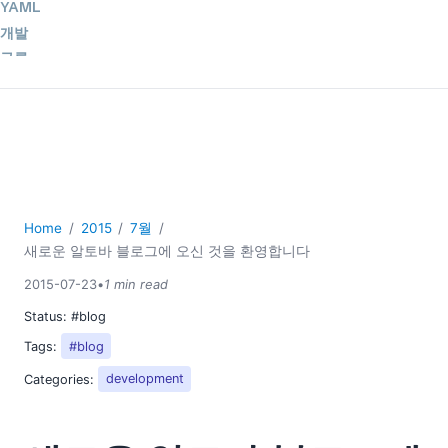
YAML
개발
구름
규제 솔루션
데이터 통합
데이터베이스 + SQL
로우코드 + 노코드 (Low-code + No-code)
모바일 앱 개발
서버 소프트웨어
Home
2015
7월
새로운 알토바 블로그에 오신 것을 환영합니다
2026
2025
2015-07-23
•
1 min read
2024
Status:
#blog
2023
Tags:
#blog
2022
Categories:
development
2021
2020
2019