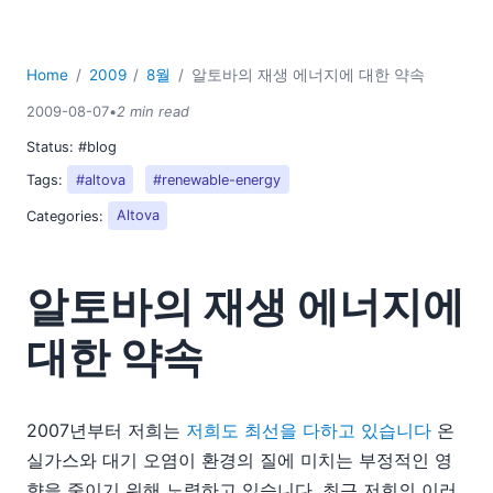
2018
2017
2016
Home
2009
8월
알토바의 재생 에너지에 대한 약속
2015
2009-08-07
•
2 min read
2014
Status:
#blog
2013
Tags:
#altova
#renewable-energy
2012
2011
Categories:
Altova
2010
2009
알토바의 재생 에너지에
01
02
대한 약속
03
04
05
2007년부터 저희는
저희도 최선을 다하고 있습니다
온
06
실가스와 대기 오염이 환경의 질에 미치는 부정적인 영
07
향을 줄이기 위해 노력하고 있습니다. 최근 저희의 이러