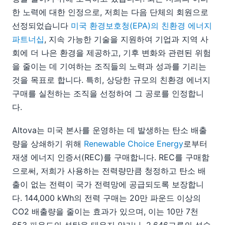
08
한 노력에 대한 인정으로, 저희는 다음 단체의 회원으로
XML 및 디지털 교과서
선정되었습니다
미국 환경보호청(EPA)의 친환경 에너지
최근 수상 내역 (또는 최근 산업 분야 수상 기록)
파트너십
, 지속 가능한 기술을 지원하여 기업과 지역 사
알토바의 재생 에너지에 대한 약속
회에 더 나은 환경을 제공하고, 기후 변화와 관련된 위험
09
10
을 줄이는 데 기여하는 조직들의 노력과 성과를 기리는
11
것을 목표로 합니다. 특히, 상당한 규모의 친환경 에너지
12
구매를 실천하는 조직을 선정하여 그 공로를 인정합니
2008
다.
2007
Altova는 미국 본사를 운영하는 데 발생하는 탄소 배출
량을 상쇄하기 위해
Renewable Choice Energy
로부터
재생 에너지 인증서(REC)를 구매합니다. REC를 구매함
으로써, 저희가 사용하는 전력량만큼 청정하고 탄소 배
출이 없는 전력이 국가 전력망에 공급되도록 보장합니
다. 144,000 kWh의 전력 구매는 20만 파운드 이상의
CO2 배출량을 줄이는 효과가 있으며, 이는 10만 7천