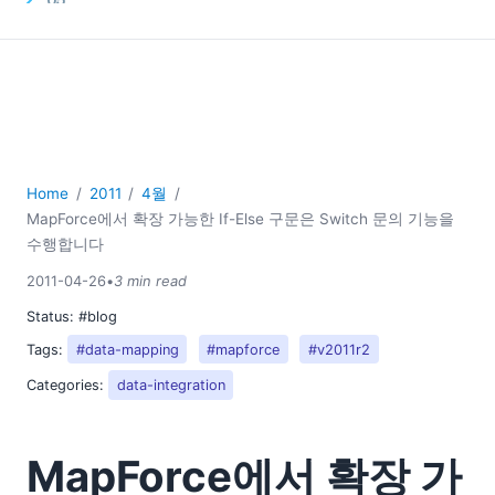
06
07
08
09
10
11
Home
2011
4월
12
MapForce에서 확장 가능한 If-Else 구문은 Switch 문의 기능을
2010
수행합니다
2009
2008
2011-04-26
•
3 min read
2007
Status:
#blog
Tags:
#data-mapping
#mapforce
#v2011r2
Categories:
data-integration
MapForce에서 확장 가