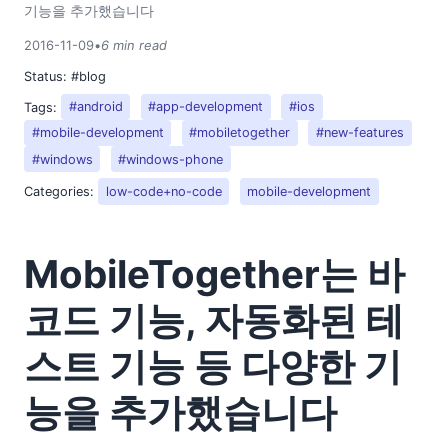
기능을 추가했습니다
2016-11-09
•
6 min read
Status:
#blog
Tags:
#android
#app-development
#ios
#mobile-development
#mobiletogether
#new-features
#windows
#windows-phone
Categories:
low-code+no-code
mobile-development
MobileTogether는 바
코드 기능, 자동화된 테
스트 기능 등 다양한 기
능을 추가했습니다