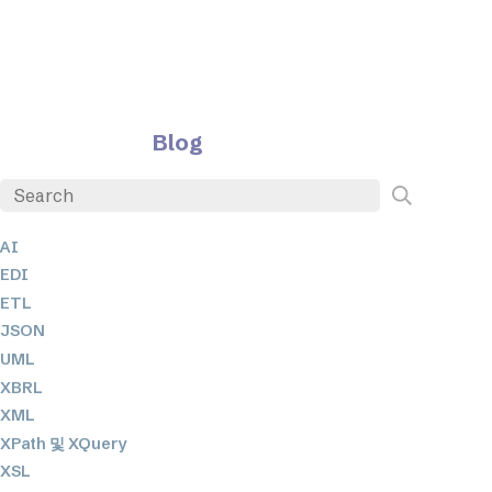
Blog
AI
EDI
ETL
JSON
UML
XBRL
XML
XPath 및 XQuery
XSL