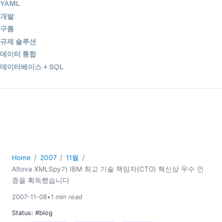
YAML
개발
구름
규제 솔루션
데이터 통합
데이터베이스 + SQL
로우코드 + 노코드 (Low-code + No-code)
모바일 앱 개발
서버 소프트웨어
2026
2025
2024
Home
2007
11월
2023
Altova XMLSpy가 IBM 최고 기술 책임자(CTO) 혁신상 우수 인
2022
증을 획득했습니다
2021
2007-11-08
•
1 min read
2020
Status:
#blog
2019