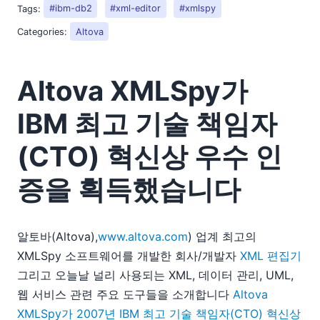
2018
Tags:
#ibm-db2
#xml-editor
#xmlspy
2017
Categories:
Altova
2016
2015
Altova XMLSpy가
2014
2013
IBM 최고 기술 책임자
2012
2011
(CTO) 혁신상 우수 인
2010
2009
증을 획득했습니다
2008
2007
09
알토바(Altova),
www.altova.com
) 업계 최고의
11
XMLSpy 소프트웨어를 개발한 회사/개발자
XML 편집기
Altova XMLSpy가 IBM 최고 기술 책임자(CTO) 혁신상 우수
그리고 오늘날 널리 사용되는 XML, 데이터 관리, UML,
인증을 획득했습니다
웹 서비스 관련 주요 도구들을 소개합니다
Altova
12
XMLSpy가 2007년 IBM 최고 기술 책임자(CTO) 혁신상