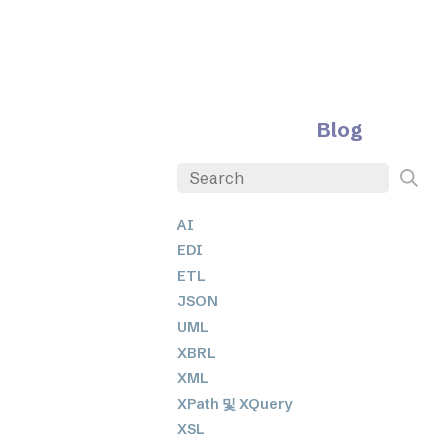
Blog
AI
EDI
ETL
JSON
UML
XBRL
XML
XPath 및 XQuery
XSL