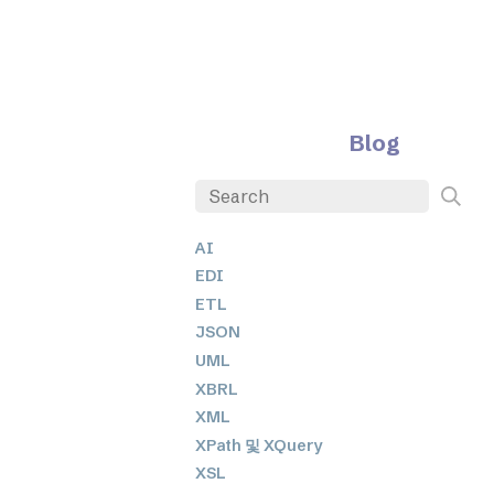
Blog
AI
EDI
ETL
JSON
UML
XBRL
XML
XPath 및 XQuery
XSL