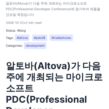
2018
알토바(Altova)가 다음 주에 개최되는 마이크로소프트
2017
PDC(Professional Developer Conference)에 참가하여 제품을
선보일 예정입니다
2016
2015
2008-10-22
•
2 min read
2014
Status:
#blog
2013
Tags:
#altova
#pdc08
#tradeshows
2012
Categories:
development
2011
2010
2009
알토바(Altova)가 다음
2008
03
주에 개최되는 마이크로
04
05
소프트
06
PDC(Professional
07
08