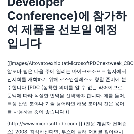
Developer
09
10
Conference)에 참가하
알토바(Altova)가 다음 주에 개최되는 마이크로소프트
PDC(Professional Developer Conference)에 참가하여 제
여 제품을 선보일 예정
품을 선보일 예정입니다
통합 현황: 저렴한 가격으로 좋은 도구를 기억하시나요?
입니다
오라클 오픈월드 2008 주요 내용 요약
11
12
[[images/AltovatoexhibitatMicrosoftPDCnextweek_CB
2007
알토바 팀은 다음 주에 열리는 마이크로소프트 행사에서
전시회를 개최하기 위해 로스앤젤레스로 향할 준비에 분
주합니다 [PDC (정확한 의미를 알 수 없는 약어이므로,
문맥에 따라 적절한 번역을 선택해야 합니다. 예를 들어,
특정 산업 분야나 기술 용어라면 해당 분야의 전문 용어
를 사용하는 것이 좋습니다.)]
(http://www.microsoftpdc.com|
]] (전문 개발자 컨퍼런
스) 2008. 참석하신다면, 부스에 들러 저희를 찾아주시