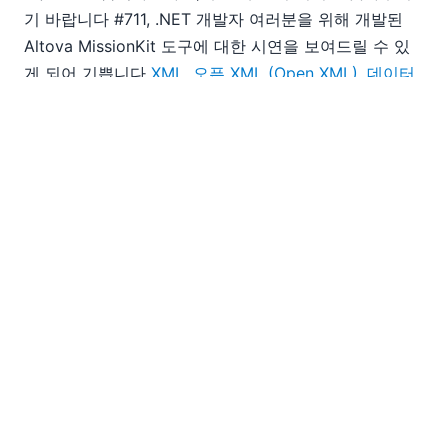
기 바랍니다 #711, .NET 개발자 여러분을 위해 개발된
Altova MissionKit 도구에 대한 시연을 보여드릴 수 있
게 되어 기쁩니다
XML
,
오픈 XML (Open XML)
,
데이터
베이스
,
UML
,
웹
, 그리고
데이터 통합
프로젝트에 대한
정보를 얻으실 수 있을 거예요. 또한, 멋진 기념품도 준비
되어 있고, 추첨 이벤트에도 참여하실 수 있습니다. 다음
주에 로스앤젤레스에서 뵙거나, 다른 행사에서 뵙기를
바랍니다
행사
앞으로도 잘 부탁드립니다!
EN
|
DE
|
FR
|
ES
|
JA
|
ZH
|
IT
|
NL
|
PL
|
PT
Use of this site is governed by our
Terms of Use
,
Privacy
Policy
&
Cookie Policy
. Copyright 2005-2026 Altova. All
Rights Reserved. Patents Pending.