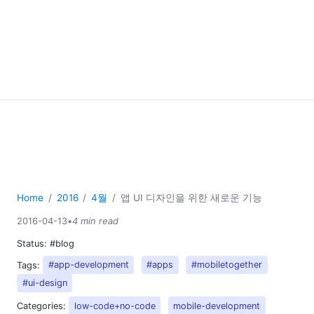
Home
2016
4월
앱 UI 디자인을 위한 새로운 기능
2016-04-13
•
4 min read
Status:
#blog
Tags:
#app-development
#apps
#mobiletogether
#ui-design
Categories:
low-code+no-code
mobile-development