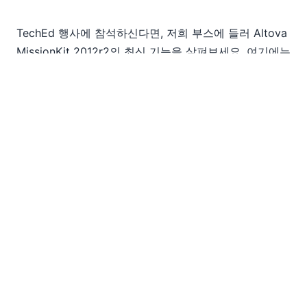
TechEd 행사에 참석하신다면, 저희 부스에 들러 Altova
MissionKit 2012r2의 최신 기능을 살펴보세요. 여기에는
XMLSpy에서의 EPUB 편집 및 검증, MapForce에서의
데이터 매핑 결과 정렬, UModel에서의 UML 시퀀스 다
이어그램을 이용한 코드 생성, StyleVision의 RichEdit
기능, 그리고 Authentic 등 다양한 기능이 포함되어 있습
니다! 다음 주에 뵙기를 바랍니다.
EN
|
DE
|
FR
|
ES
|
JA
|
ZH
|
IT
|
NL
|
PL
|
PT
Use of this site is governed by our
Terms of Use
,
Privacy
Policy
&
Cookie Policy
. Copyright 2005-2026 Altova. All
Rights Reserved. Patents Pending.