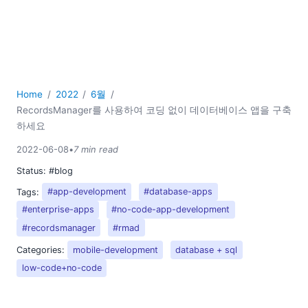
Home
2022
6월
RecordsManager를 사용하여 코딩 없이 데이터베이스 앱을 구축
하세요
2022-06-08
•
7 min read
Status:
#blog
Tags:
#app-development
#database-apps
#enterprise-apps
#no-code-app-development
#recordsmanager
#rmad
Categories:
mobile-development
database + sql
low-code+no-code