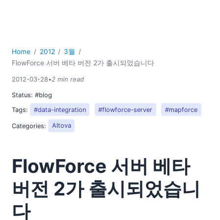
2018
2017
2016
2015
Home
2012
3월
2014
FlowForce 서버 베타 버전 2가 출시되었습니다
2013
2012-03-28
•
2 min read
2012
01
Status:
#blog
02
Tags:
#data-integration
#flowforce-server
#mapforce
03
Categories:
Altova
FlowForce 서버 베타 버전 2가 출시되었습니다
이번 봄, FOSE 행사에 Altova 부스를 방문해주세요!
DevConnections에서 Altova를 방문하세요!
FlowForce 서버 베타
웹 페이지 제작: 스타일비전을 활용한 HTML 디자인
버전 2가 출시되었습니
XML의 글로벌 표준화 현황
04
다
05