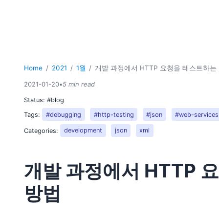
Home
2021
1월
개발 과정에서 HTTP 요청을 테스트하는
2021-01-20
•
5 min read
Status:
#blog
Tags:
#debugging
#http-testing
#json
#web-services
Categories:
development
json
xml
개발 과정에서 HTTP 
방법