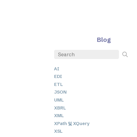
Blog
AI
EDI
ETL
JSON
UML
XBRL
XML
XPath 및 XQuery
XSL