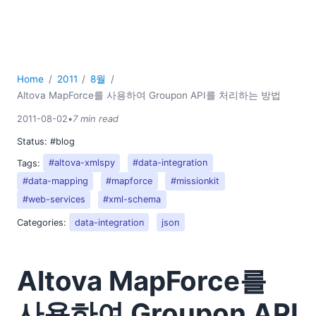
Home
2011
8월
Altova MapForce를 사용하여 Groupon API를 처리하는 방법
2011-08-02
•
7 min read
Status:
#blog
Tags:
#altova-xmlspy
#data-integration
#data-mapping
#mapforce
#missionkit
#web-services
#xml-schema
Categories:
data-integration
json
Altova MapForce를
사용하여 Groupon API