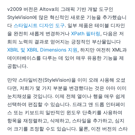
알토바, 마이크로소프트 테크 에드 2009 참가
StyleVision에서 새 테이블 디자인 기능이 출시되었습니다
v2009 버전은 Altova의 그래픽 기반 개발 도구인
TechEd 행사에서 Altova 부스를 방문하세요
StyleVision에 많은 혁신적인 새로운 기능을 추가했습니
4부: Altova UModel을 사용하여 기존 애플리케이션 분석하기
다
스타일시트 디자인 도구
. 일부 제품은 테이블 디자인
3부: Altova UModel을 사용하여 기존 애플리케이션 분석하기
을 완전히 새롭게 변경하거나
XPath 필터링
, 다음은 저
06
희의 노력의 결과로 얻어지는 긍정적인 부산물입니다
07
XBRL 및 XBRL Dimensions 지원
, 하지만 여전히 XML과
08
데이터베이스를 다루는 데 있어 매우 유용한 기능을 제
09
공합니다.
10
11
만약 스타일비전(StyleVision)을 이미 오래 사용해 오셨
12
다면, 저희가 몇 가지 부분을 변경했다는 것은 아마 이미
2008
눈치채셨을 것입니다. 이제 전체 열이나 행을 매우 쉽게
2007
선택하여 편집할 수 있습니다. 드래그 앤 드롭 인터페이
스 또는 키보드의 일반적인 윈도우 단축키를 사용하여
항목을 재정렬하고, 삭제하고, 스타일을 추가하고, 심지
어 크기를 조정할 수도 있습니다. 물론, 이전 버전의 스타