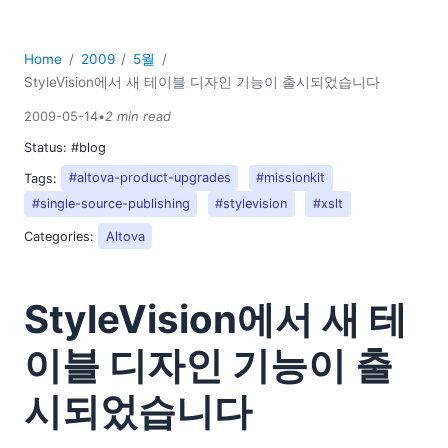
2018
2017
Home
2009
5월
2016
StyleVision에서 새 테이블 디자인 기능이 출시되었습니다
2015
2014
2009-05-14
•
2 min read
2013
Status:
#blog
2012
Tags:
#altova-product-upgrades
#missionkit
2011
#single-source-publishing
#stylevision
#xslt
2010
Categories:
Altova
2009
01
02
StyleVision에서 새 테
03
04
이블 디자인 기능이 출
05
시되었습니다
자바원(JavaOne) 행사에서 알토바(Altova) 부스를 방문하세
요