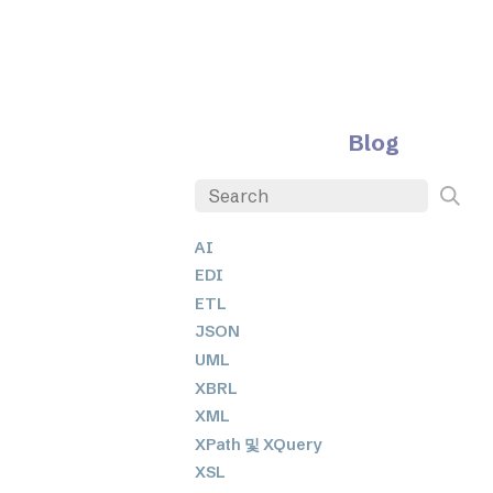
Blog
AI
EDI
ETL
JSON
UML
XBRL
XML
XPath 및 XQuery
XSL