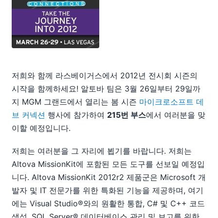
06
08
09
10
11
2011
저희와 함께 라스베이거스에서 2012년 전시회 시즌의
2010
2009
시작을 함께하세요! 알토바 팀은 3월 26일부터 29일까
2008
지 MGM 그랜드에서 열리는 봄 시즌
마이크로소프트 데
2007
브 커넥션
행사에 참가하여
215번 부스
에서 여러분을 맞
이할 예정입니다.
저희는 여러분을 그 자리에 뵙기를 바랍니다. 저희는
Altova MissionKit에 포함된 모든 도구를 선보일 예정입
니다. Altova MissionKit 2012r2 제품군은 Microsoft 개
발자 및 IT 전문가를 위한 특화된 기능을 제공하며, 여기
에는 Visual Studio®와의 원활한 통합, C# 및 C++ 코드
생성, SQL Server® 데이터베이스 관리 및 보고를 위한