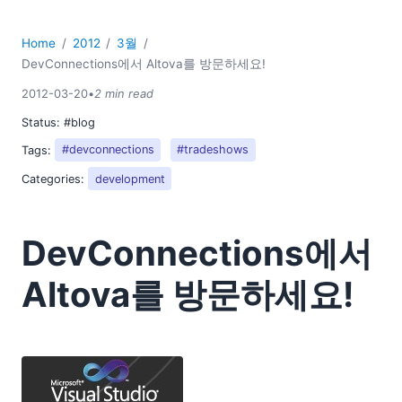
2018
2017
Home
2012
3월
2016
DevConnections에서 Altova를 방문하세요!
2015
2012-03-20
•
2 min read
2014
Status:
#blog
2013
2012
Tags:
#devconnections
#tradeshows
01
Categories:
development
02
03
DevConnections에서
FlowForce 서버 베타 버전 2가 출시되었습니다
이번 봄, FOSE 행사에 Altova 부스를 방문해주세요!
Altova를 방문하세요!
DevConnections에서 Altova를 방문하세요!
웹 페이지 제작: 스타일비전을 활용한 HTML 디자인
XML의 글로벌 표준화 현황
04
05