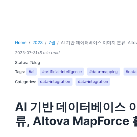
Home
2023
7월
AI 기반 데이터베이스 이미지 분류, Altov
2023-07-31
•
8 min read
Status:
#blog
Tags:
#ai
#artificial-intelligence
#data-mapping
#data
Categories:
data-integration
data-integration
AI 기반 데이터베이스 
류, Altova MapForce