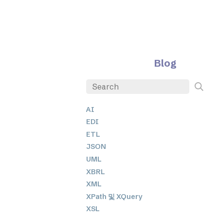
Blog
AI
EDI
ETL
JSON
UML
XBRL
XML
XPath 및 XQuery
XSL