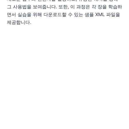
그 사용법을 보여줍니다. 또한, 이 과정은 각 장을 학습하
면서 실습을 위해 다운로드할 수 있는 샘플 XML 파일을
제공합니다.
지금 바로 무료
XPath 3.0 및 3.1 교육
에 참여하세요!
또는 저희가 제공하는 다른 무료 서비스들을 확인해 보
세요
온라인 강좌 목록
XQuery에 대해 더 자세히 알아보
고 싶으시다면, 다음 자료들을 참고하십시오.
EN
|
DE
|
FR
|
ES
|
JA
|
ZH
|
IT
|
NL
|
PL
|
PT
Use of this site is governed by our
Terms of Use
,
Privacy
Policy
&
Cookie Policy
. Copyright 2005-2026 Altova. All
Rights Reserved. Patents Pending.