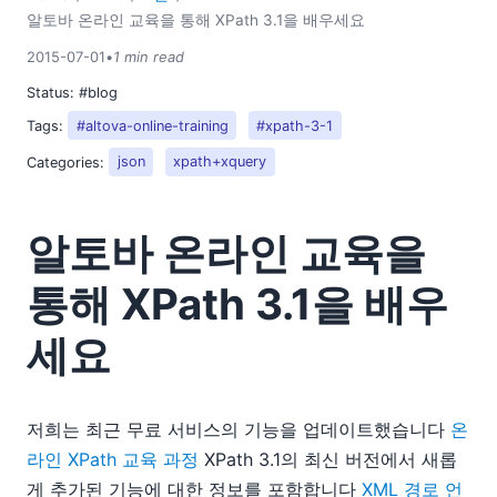
2018
알토바 온라인 교육을 통해 XPath 3.1을 배우세요
2017
2015-07-01
•
1 min read
2016
Status:
#blog
2015
Tags:
#altova-online-training
#xpath-3-1
01
02
Categories:
json
xpath+xquery
03
04
알토바 온라인 교육을
05
06
통해 XPath 3.1을 배우
07
태블릿 판매량은 정체 상태이며, 왜 이것에 대해 걱정할 필요가
세요
없는지
새로운 알토바 블로그에 오신 것을 환영합니다
새로운 서비스 팩이 출시되었습니다
저희는 최근 무료 서비스의 기능을 업데이트했습니다
온
크로스 플랫폼 모바일 애플리케이션에서 데이터 처리하기
라인 XPath 교육 과정
XPath 3.1의 최신 버전에서 새롭
알토바 온라인 교육을 통해 XPath 3.1을 배우세요
게 추가된 기능에 대한 정보를 포함합니다
XML 경로 언