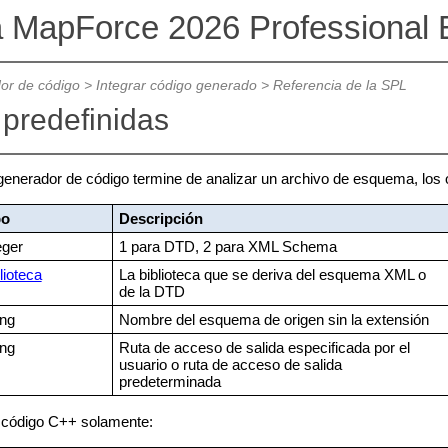
a MapForce 2026 Professional E
or de código
>
Integrar código generado
>
Referencia de la SPL
 predefinidas
enerador de código termine de analizar un archivo de esquema, los obj
po
Descripción
eger
1 para DTD, 2 para XML Schema
lioteca
La biblioteca que se deriva del esquema XML o
de la DTD
ing
Nombre del esquema de origen sin la extensión
ing
Ruta de acceso de salida especificada por el
usuario o ruta de acceso de salida
predeterminada
 código C++ solamente: