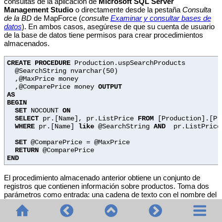
consultas de la aplicación de
Microsoft SQL Server
Management Studio
o directamente desde la pestaña
Consulta
de la BD
de MapForce (
consulte
Examinar y consultar bases de
datos
). En ambos casos, asegúrese de que su cuenta de usuario
de la base de datos tiene permisos para crear procedimientos
almacenados.
CREATE
PROCEDURE
Production.uspSearchProducts
@SearchString nvarchar(50)
,@MaxPrice money
,@ComparePrice money
OUTPUT
AS
BEGIN
SET
NOCOUNT
ON
SELECT
pr.[Name], pr.ListPrice
FROM
[Production].[Pr
WHERE
pr.[Name]
like
@SearchString
AND
pr.ListPrice 
SET
@ComparePrice = @MaxPrice
RETURN
@ComparePrice
END
El procedimiento almacenado anterior obtiene un conjunto de
registros que contienen información sobre productos. Toma dos
parámetros como entrada: una cadena de texto con el nombre del
producto (
) y el precio máximo de ese producto
@SearchString
(
). Además del conjunto de registros y del parámetro
@MaxPrice
de retorno predeterminado también obtiene un parámetro de salida