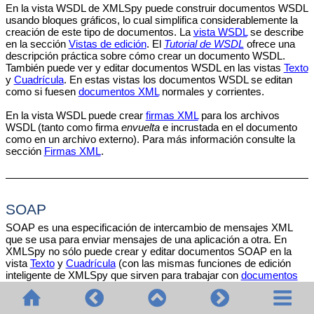
En la vista WSDL de XMLSpy puede construir documentos WSDL
usando bloques gráficos, lo cual simplifica considerablemente la
creación de este tipo de documentos. La
vista WSDL
se describe
en la sección
Vistas de edición
. El
Tutorial de WSDL
ofrece una
descripción práctica sobre cómo crear un documento WSDL.
También puede ver y editar documentos WSDL en las vistas
Texto
y
Cuadrícula
. En estas vistas los documentos WSDL se editan
como si fuesen
documentos XML
normales y corrientes.
En la vista WSDL puede crear
firmas XML
para los archivos
WSDL (tanto como firma
envuelta
e incrustada en el documento
como en un archivo externo). Para más información consulte la
sección
Firmas XML
.
SOAP
SOAP es una especificación de intercambio de mensajes XML
que se usa para enviar mensajes de una aplicación a otra. En
XMLSpy no sólo puede crear y editar documentos SOAP en la
vista
Texto
y
Cuadrícula
(con las mismas funciones de edición
inteligente de XMLSpy que sirven para trabajar con
documentos
XML
). También puede generar un archivo de solicitud SOAP a
partir de un archivo WSDL. El
Tutorial de WSDL
describe cómo se
genera una solicitud SOAP a partir de un archivo WSDL. XMLSpy