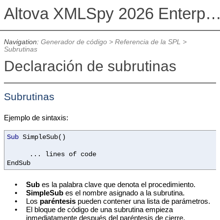
Altova XMLSpy 2026 Enterprise Edit
Navigation:
Generador de código
>
Referencia de la SPL
>
Subrutinas
Declaración de subrutinas
Subrutinas
Ejemplo de sintaxis:
Sub
SimpleSub()
... lines of code
EndSub
•
Sub
es la palabra clave que denota el procedimiento.
•
SimpleSub
es el nombre asignado a la subrutina.
•
Los
paréntesis
pueden contener una lista de parámetros.
•
El bloque de código de una subrutina empieza
inmediatamente después del paréntesis de cierre.