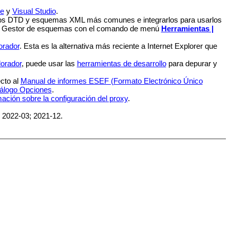
se
y
Visual Studio
.
los DTD y esquemas XML más comunes e integrarlos para usarlos
l
Gestor de esquemas
con el comando de menú
Herramientas |
orador
. Esta es la alternativa más reciente a Internet Explorer que
lorador
, puede usar las
herramientas de desarrollo
para depurar y
cto al
Manual de informes ESEF (Formato Electrónico Único
iálogo Opciones
.
mación sobre la configuración del proxy
.
; 2022-03; 2021-12.