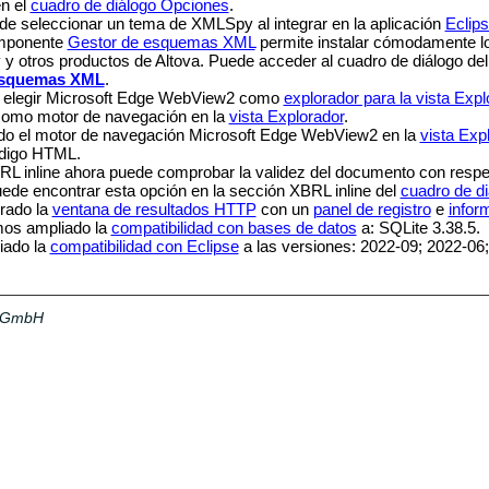
en el
cuadro de diálogo Opciones
.
e seleccionar un tema de XMLSpy al integrar en la aplicación
Eclip
omponente
Gestor de esquemas XML
permite instalar cómodamente 
 otros productos de Altova. Puede acceder al cuadro de diálogo de
esquemas XML
.
 elegir Microsoft Edge WebView2 como
explorador para la vista Expl
como motor de navegación en la
vista Explorador
.
do el motor de navegación Microsoft Edge WebView2 en la
vista Exp
ódigo HTML.
BRL inline ahora puede comprobar la validez del documento con respe
uede encontrar esta opción en la sección XBRL inline del
cuadro de d
rado la
ventana de resultados HTTP
con un
panel de registro
e
infor
os ampliado la
compatibilidad con bases de datos
a: SQLite 3.38.5.
ado la
compatibilidad con Eclipse
a las versiones: 2022-09; 2022-06
a GmbH