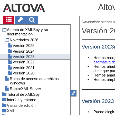
Alto
Navigation:
Acerca 
Versión 
Acerca de XMLSpy y su
documentación
Novedades 2026
Versión 2025
Versión 2023
Versión 2024
Versión 2023
•
Hemos reorg
alternativa 
Versión 2022
•
Hemos añadi
Versión 2021
decir que pue
Versión 2020
•
Hemos añadi
Rutas de acceso de archivos
•
Hemos ampli
Windows
RaptorXML Server
Tutorial de XMLSpy
Interfaz y entorno
Interfaz de XMLSpy
Versión 2023
Vistas de edición
Esquemas XML: aspectos básicos
La interfaz gráfica de usuario (IGU)
Vistas
XML
Esquemas XML: aspectos
El entorno de aplicación
Copia de seguridad automática de
Ventanas
Crear un archivo de esquema
Ventana principal
•
Puede elegir