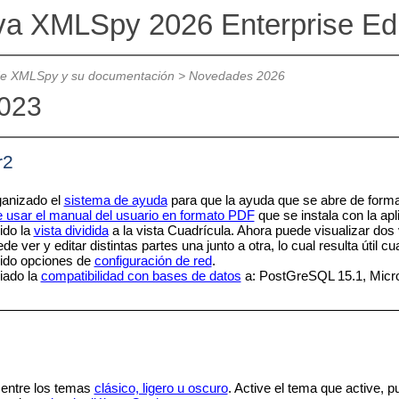
va XMLSpy 2026 Enterprise Ed
de XMLSpy y su documentación
>
Novedades 2026
2023
r2
anizado el
sistema de ayuda
para que la ayuda que se abre de forma
de usar el manual del usuario en formato PDF
que se instala con la apl
do la
vista dividida
a la vista Cuadrícula.
Ahora puede visualizar dos 
de ver y editar distintas partes una junto a otra, lo cual resulta útil
do opciones de
configuración de red
.
ado la
compatibilidad con bases de datos
a: PostGreSQL 15.1, Micro
 entre los temas
clásico, ligero u oscuro
. Active el tema que active, p