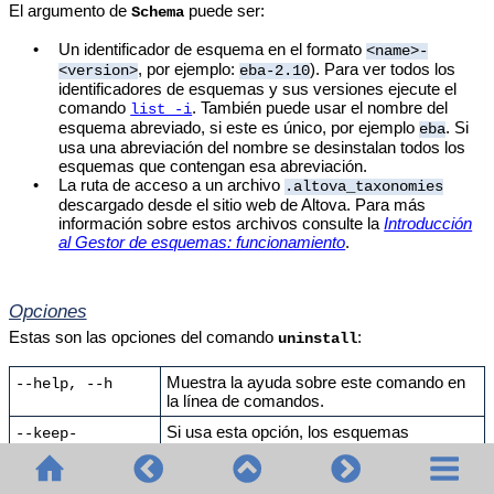
El argumento de
puede ser:
Schema
•
Un identificador de esquema en el formato
<name>-
, por ejemplo:
). Para ver todos los
<version>
eba-2.10
identificadores de esquemas y sus versiones ejecute el
comando
. También puede usar el nombre del
list -i
esquema abreviado, si este es único, por ejemplo
. Si
eba
usa una abreviación del nombre se desinstalan todos los
esquemas que contengan esa abreviación.
•
La ruta de acceso a un archivo
.altova_taxonomies
descargado desde el sitio web de Altova. Para más
información sobre estos archivos consulte la
Introducción
al Gestor de esquemas: funcionamiento
.
Opciones
Estas son las opciones del comando
:
uninstall
Muestra la ayuda sobre este comando en
--help, --h
la línea de comandos.
Si usa esta opción, los esquemas
--keep-
referenciados no se desinstalan. El valor
references, --k
predeterminado es
.
false