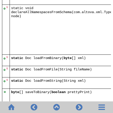
static void
declareAllNamespacesFromSchema(com.altova.xml.Type
node)
static
Doc loadFromBinary(
byte
[] xml)
static
Doc loadFromFile(String fileName)
static
Doc loadFromString(String xml)
byte
[] saveToBinary(
boolean
prettyPrint)
byte
[] saveToBinary(
boolean
prettyPrint, String
encoding)