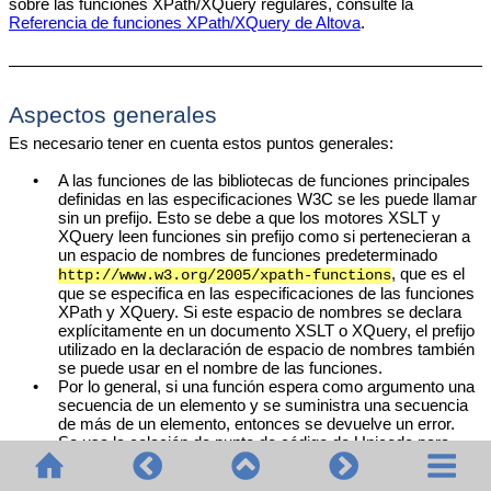
sobre las funciones XPath/XQuery regulares, consulte la
Referencia de funciones XPath/XQuery de Altova
.
Aspectos generales
Es necesario tener en cuenta estos puntos generales:
•
A las funciones de las bibliotecas de funciones principales
definidas en las especificaciones W3C se les puede llamar
sin un prefijo. Esto se debe a que los motores XSLT y
XQuery leen funciones sin prefijo como si pertenecieran a
un espacio de nombres de funciones predeterminado
, que es el
http://www.w3.org/2005/xpath-functions
que se especifica en las especificaciones de las funciones
XPath y XQuery. Si este espacio de nombres se declara
explícitamente en un documento XSLT o XQuery, el prefijo
utilizado en la declaración de espacio de nombres también
se puede usar en el nombre de las funciones.
•
Por lo general, si una función espera como argumento una
secuencia de un elemento y se suministra una secuencia
de más de un elemento, entonces se devuelve un error.
•
Se usa la colación de punto de código de Unicode para
todas las comparaciones de cadenas de texto.
•
Los resultados que son QName se serializan de esta