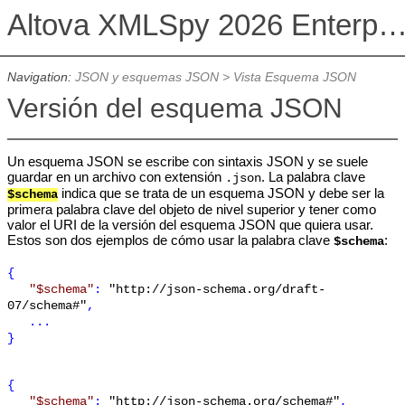
Altova XMLSpy 2026 Enterprise Edit
Navigation:
JSON y esquemas JSON
>
Vista Esquema JSON
Versión del esquema JSON
Un esquema JSON se escribe con sintaxis JSON y se suele
guardar en un archivo con extensión
. La palabra clave
.json
indica que se trata de un esquema JSON y debe ser la
$schema
primera palabra clave del objeto de nivel superior y tener como
valor el URI de la versión del esquema JSON que quiera usar.
Estos son dos ejemplos de cómo usar la palabra clave
:
$schema
{
"$schema"
:
"http://json-schema.org/draft-
07/schema#"
,
...
}
{
"$schema"
:
"http://json-schema.org/schema#"
,