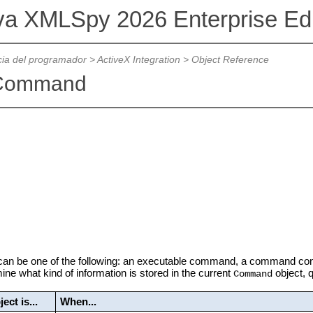
va XMLSpy 2026 Enterprise Ed
ia del programador
>
ActiveX Integration
>
Object Reference
Command
an be one of the following: an executable command, a command conta
ine what kind of information is stored in the current
object, 
Command
ct is...
When...