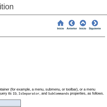
ition
Inicio
Anterior
Inicio
Siguiente
iner (for example, a menu, submenu, or toolbar), or a menu
query its
,
, and
properties, as follows.
ID
IsSeparator
SubCommands