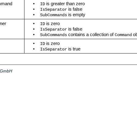
ommand
•
is greater than zero
ID
•
is false
IsSeparator
•
is empty
SubCommands
ner
•
is zero
ID
•
is false
IsSeparator
•
contains a collection of
ob
SubCommands
Command
•
is zero
ID
•
is true
IsSeparator
a GmbH