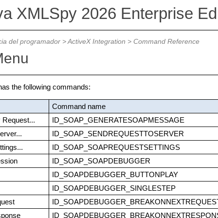
va XMLSpy 2026 Enterprise Ed
ia del programador
>
ActiveX Integration
>
Command Reference
Menu
as the following commands:
Command name
Request...
ID_SOAP_GENERATESOAPMESSAGE
rver...
ID_SOAP_SENDREQUESTTOSERVER
ings...
ID_SOAP_SOAPREQUESTSETTINGS
ssion
ID_SOAP_SOAPDEBUGGER
ID_SOAPDEBUGGER_BUTTONPLAY
ID_SOAPDEBUGGER_SINGLESTEP
quest
ID_SOAPDEBUGGER_BREAKONNEXTREQUES
sponse
ID_SOAPDEBUGGER_BREAKONNEXTRESPON