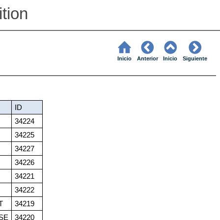
ition
Inicio
Anterior
Inicio
Siguiente
ID
34224
34225
34227
34226
34221
34222
T
34219
SE
34220