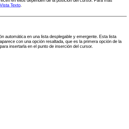
recen en ellos dependen de la posición del cursor. Para más
Vista Texto
.
n automática en una lista desplegable y emergente. Esta lista
a aparece con una opción resaltada, que es la primera opción de la
para insertarla en el punto de inserción del cursor.