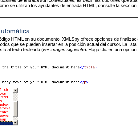
udantes de entrada son contextuales, es decir, las opciones que apa
ómo se utilizan los ayudantes de entrada HTML, consulte la sección
automática
código HTML en su documento, XMLSpy ofrece opciones de finalizació
odos que se pueden insertar en la posición actual del cursor. La list
sta al texto tecleado (
ver imagen siguiente
). Haga clic en una opción 