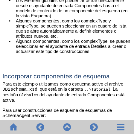
•
Los Element globales se pueden arrastrar directamente
desde el ayudante de entrada Componentes hasta el
modelo de contenido de un componente del esquema (en
la vista Esquema).
•
Algunos componentes, como los complexType y
simpleType, se pueden seleccionar en un cuadro de lista
que se abre automáticamente al definir elementos o
atributos nuevos, etc.
•
Algunos componentes, como los complexType, se pueden
seleccionar en el ayudante de entrada Detalles al crear o
actualizar este tipo de construcciones.
Incorporar componentes de esquema
Para este ejemplo utilizamos como esquema activo el archivo
, que está en la carpeta
. La
DB2schema.xsd
..\Tutorial
pestaña
del ayudante de entrada Componentes está
Globales
activa.
Para usar construcciones de esquema de esquemas de
SchemaAgent Server:
Compruebe que está conectado a un servidor de
SchemaAgent (consulte el apartado
Conectarse a un