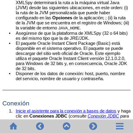
XMLSpy determinará la ruta a la máquina virtual Java
(JVM) desde las siguientes ubicaciones, en este orden: (i)
la ruta de la JVM personalizada que puede haber
configurado en las
Opciones
de la aplicación; ; (ii) la ruta
de la JVM que se encuentra en el registro de Windows; (iii)
la variable de entorno
.
JAVA_HOME
•
Asegúrese de que la plataforma de
XMLSpy
(32 o 64 bits)
es del mismo tipo que la de JRE/JDK.
•
El paquete Oracle Instant Client Package (Basic) está
disponible en el sistema operativo. El paquete se puede
descargar del sitio web oficial de Oracle. Este ejemplo
utiliza el paquete Oracle Instant Client versión 12.1.0.2.0,
para Windows de 32 bits y, en consecuencia, Oracle JDK
de 32 bits.
•
Disponer de los datos de conexión: host, puerto, nombre
del servicio, nombre de usuario y contraseña.
Conexión
1.
Inicie el asistente para la conexión a bases de datos
y haga
clic en
Conexiones JDBC
(
consulte
Conexión JDBC
para
ver una imagen del cuadro de diálogo
).
2.
En el campo
Variables Classpath
introduzca la ruta de
acceso del archivo
que proporciona al conectividad
.jar