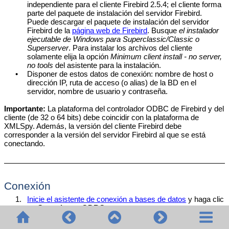
independiente para el cliente Firebird 2.5.4; el cliente forma
parte del paquete de instalación del servidor Firebird.
Puede descargar el paquete de instalación del servidor
Firebird de la
página web de Firebird
. Busque
el instalador
ejecutable de Windows para Superclassic/Classic o
Superserver
. Para instalar los archivos del cliente
solamente elija la opción
Minimum client install - no server,
no tools
del asistente para la instalación.
•
Disponer de estos datos de conexión: nombre de host o
dirección IP, ruta de acceso (o alias) de la BD en el
servidor, nombre de usuario y contraseña.
Importante:
La plataforma del controlador ODBC de Firebird y del
cliente (de 32 o 64 bits) debe coincidir con la plataforma de
XMLSpy
. Además, la versión del cliente Firebird debe
corresponder a la versión del servidor Firebird al que se está
conectando.
Conexión
1.
Inicie el asistente de conexión a bases de datos
y haga clic
en
Conexiones ODBC
.
2.
Seleccione
DSN de usuario
(o
DSN de sistema
si tiene
privilegios administrativos) y luego haga clic en
Crear DSN