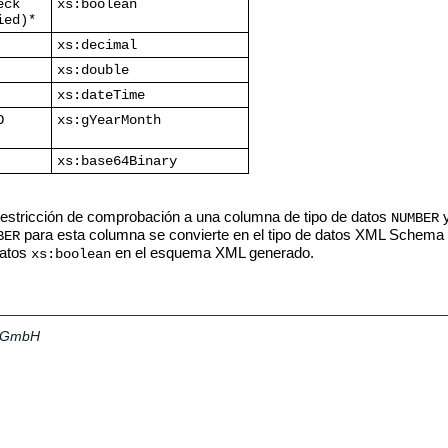
eck
xs:boolean
ied)*
xs:decimal
xs:double
xs:dateTime
O
xs:gYearMonth
xs:base64Binary
estricción de comprobación a una columna de tipo de datos
y
NUMBER
para esta columna se convierte en el tipo de datos XML Schema
BER
datos
en el esquema XML generado.
xs:boolean
a GmbH