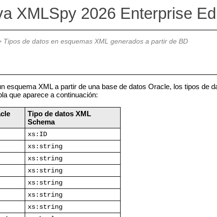
va XMLSpy 2026 Enterprise Ed
>
Tipos de datos en esquemas XML generados a partir de BD
 esquema XML a partir de una base de datos Oracle, los tipos de d
la que aparece a continuación:
cle
Tipo de datos XML
Schema
xs:ID
xs:string
xs:string
xs:string
xs:string
xs:string
xs:string