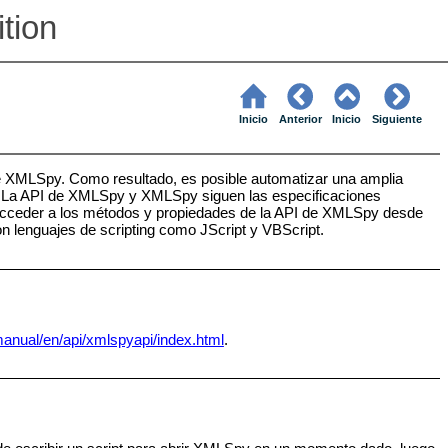
ition
Inicio
Anterior
Inicio
Siguiente
e XMLSpy. Como resultado, es posible automatizar una amplia
. La API de XMLSpy y XMLSpy siguen las especificaciones
 acceder a los métodos y propiedades de la API de XMLSpy desde
n lenguajes de scripting como JScript y VBScript.
anual/en/api/xmlspyapi/index.html
.