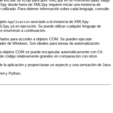
e escribir un script para abrir XMLSpy en un momento dado, luego
LSpy desde fuera de XMLSpy requiere iniciar una instancia de
 utilizado. Para obtener información sobre cada lenguaje, consulte
bjeto
asociado a la instancia de XMLSpy.
Application
py ya en ejecución. Se puede utilizar cualquier lenguaje de
e enumeran a continuación.
iseñados para acceder a objetos COM. Se pueden ejecutar
ador de Windows. Son ideales para tareas de automatización
o a objetos COM se puede encapsular automáticamente con C#.
 de código relativamente grandes en comparación con otros
de la aplicación y proporcionan un aspecto y una sensación de Java
erl y Python.