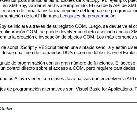
externos para manipular las funciones de XMLSpy. Por ejemplo, pued
L en XMLSpy, validar el archivo e imprimirlo. El uso de la API de XM
manera de iniciar la instancia depende del lenguaje de programación
cumentación de la API llamada
Lenguajes de programación
.
 se iniciará a través de su registro COM. Luego, se devuelve el o
onfiguración COM, se puede devolver un objeto asociado con un XMLS
dmita la creación e invocación de objetos COM. Los más comunes s
 de script JScript y VBScript tienen una sintaxis sencilla y están d
 desde una línea de comandos DOS o con un doble clic en el Explor
guaje de programación con un gran número de funciones. El acces
un control directo sobre el acceso a COM, pero requiere cantidades
oductos Altova vienen con clases Java nativas que envuelven la API 
es de programación alternativos son: Visual Basic for Applications, P
a GmbH