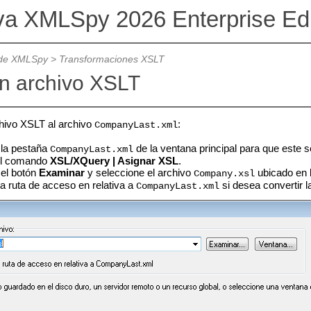
va XMLSpy 2026 Enterprise Ed
l de XMLSpy
>
Transformaciones XSLT
n archivo XSLT
hivo XSLT al archivo
:
CompanyLast.xml
 la pestaña
de la ventana principal para que este s
CompanyLast.xml
el comando
XSL/XQuery | Asignar XSL
.
 el botón
Examinar
y seleccione el archivo
ubicado en l
Company.xsl
ta ruta de acceso en relativa a
si desea convertir l
CompanyLast.xml