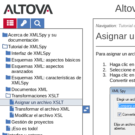
Alto
Navigation:
Tutoria
Asignar u
Acerca de XMLSpy y su
documentación
Tutorial de XMLSpy
Novedades 2026
Rutas de acceso de archivos
Versión 2025
Interfaz de XMLSpy
Para asignar un arc
Windows
Versión 2024
Esquemas XML: aspectos básicos
Vistas
1.
Haga clic en
RaptorXML Server
Versión 2023
Esquemas XML: aspectos
Ventanas
Crear un archivo de esquema
2.
Seleccione 
avanzados
XML nuevo
Versión 2022
Menús y barras de herramientas
3.
Haga clic en
Esquemas XML: características de
Definir espacios de nombres
Tipos complejos y tipos simples
Versión 2021
Configuración de la vista Texto
Convertir es
XMLSpy
Definir un modelo de contenido
Referencias a elementos globales
Versión 2020
Opciones de la aplicación
Documentos XML
Navegar por el esquema
Agregar elementos mediante
Atributos y enumeraciones de
Transformaciones XSLT
operaciones de arrastrar y
atributos
Documentación del esquema
Crear un archivo XML nuevo
colocar
Especificar el tipo de un elemento
Asignar un archivo XSLT
Configurar la vista del modelo de
Introducir datos en la vista
Transformar el archivo XML
contenido
Cuadrícula
Modificar el archivo XSL
Terminar un esquema básico
Introducir datos en la vista Texto
Gestión de proyectos
Validar el documento
¡Eso es todo!
Ventajas de trabajar con
Agregar elementos y atributos
proyectos